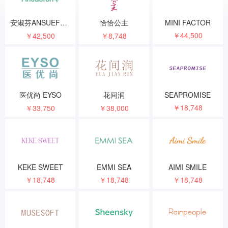
安淑芬ANSUEFON
恰恰公主
MINI FACTOR
￥44,500
￥42,500
￥8,748
医优尚 EYSO
花间润
SEAPROMISE
￥18,748
￥33,750
￥38,000
KEKE SWEET
EMMI SEA
AIMI SMILE
￥18,748
￥18,748
￥18,748