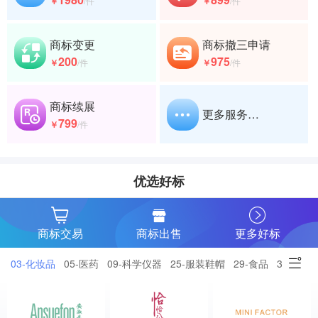
￥
/件
￥
/件
商标变更
商标撤三申请
200
975
￥
/件
￥
/件
商标续展
更多服务…
799
￥
/件
优选好标
商标交易
商标出售
更多好标
03-化妆品
05-医药
09-科学仪器
25-服装鞋帽
29-食品
30-小食