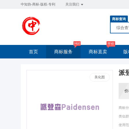
中知协-商标-版权-专利
关注我们
商标查询
综合
Hot
平价
首页
商标服务
商标直卖
版
派
美化图
价
商标分
类似群
使用范