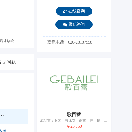
在线咨询
微信咨询
后才放款
联系电话：020-28187958
常见问题
歌百蕾
期号
成品衣；服装；游泳衣；雨衣；鞋；帽；袜；手套（服装）；围巾；皮带（服饰用）
￥23,750
查看