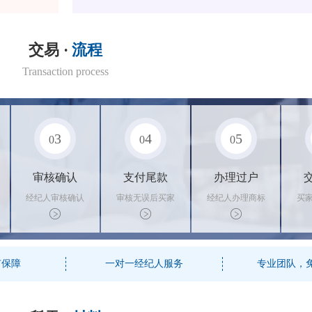
交易 ·
流程
Transaction process
3
4
5
0
0
0
审核确认
支付尾款
办理过户
经纪人审核确认
审核无误后买家
经纪人办理商标
买
商标状态
支付尾款，卖家
转让手续，交付
料
办理相关手续
相关证书
资
有保障
一对一经纪人服务
专业团队，