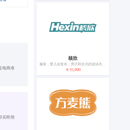
核欣
服装；婴儿全套衣；男式和女式的游泳衣；鞋；帽；袜；手套（服装）；围巾；睡眠用眼罩
足电商准
￥35,000
即买即用