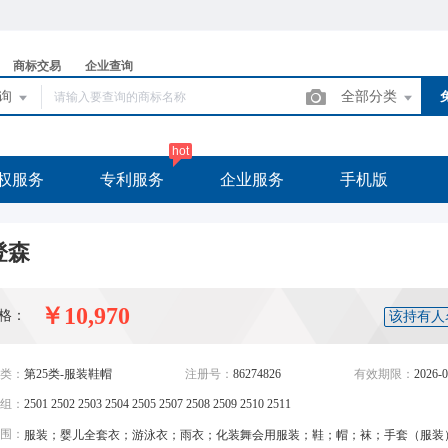
商标交易
企业查询
查询
全部分类
hot
权服务
专利服务
企业服务
手机版
登森
￥10,970
格：
该持有人
类：
第25类-服装鞋帽
注册号：
86274826
有效期限：
2026-0
组：
2501 2502 2503 2504 2505 2507 2508 2509 2510 2511
围：
服装；婴儿全套衣；游泳衣；雨衣；化装舞会用服装；鞋；帽；袜；手套（服装