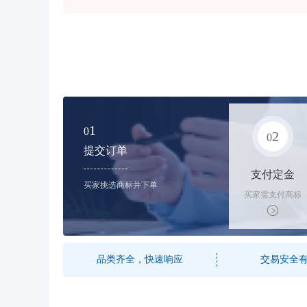
1
0
2
0
提交订单
支付定金
买家挑选商标并下单
买家需支付商标
标价的50%的购
买订金
品类齐全，快速响应
交易安全