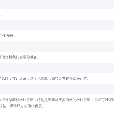
。
2个工作日。
其他资料我们会帮你准备。
的风险，转让之后，这个风险就会由转让方转移给受让方。
公证处做商标转让公证，特别是因商标买卖而做的转让公证，公证可以证
权益，增强双方的信任程度。