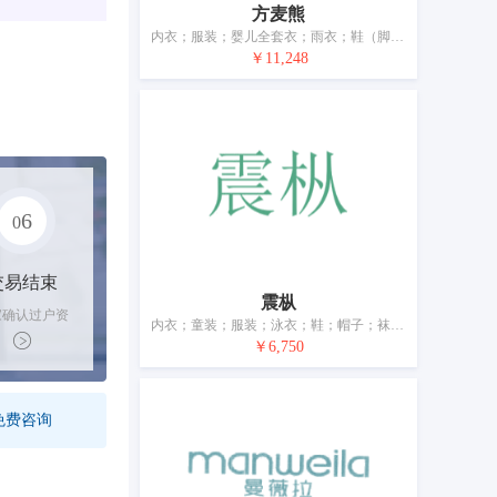
方麦熊
内衣；服装；婴儿全套衣；雨衣；鞋（脚上的穿着物）；帽；袜；手套（服装）；围巾；腰带
￥11,248
6
0
交易结束
震枞
家确认过户资
内衣；童装；服装；泳衣；鞋；帽子；袜；手套（服装）；皮带（服饰用）；婚纱
后，平台解冻
￥6,750
金支付卖家
免费咨询