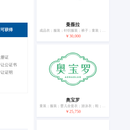
曼薇拉
后可获得
成品衣；服装；针织服装；裤子；童装；鞋；袜；围巾；皮带（服饰用）；婚纱
￥30,000
注册证
转让公证书
转让证明
奥宝罗
童装；服装；婴儿全套衣；游泳衣；鞋；帽；袜；手套（服装）；围巾；腰带
￥25,750