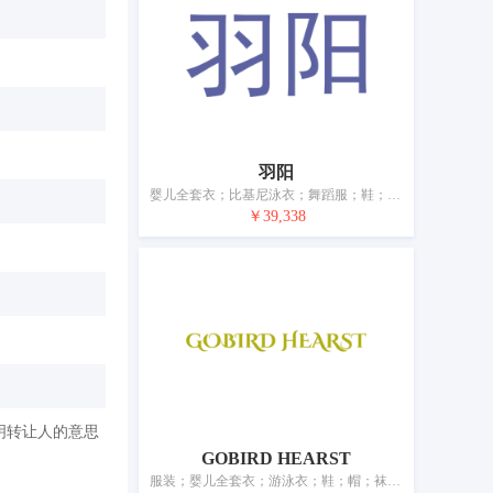
羽阳
婴儿全套衣；比基尼泳衣；舞蹈服；鞋；帽子；袜；手套（包括皮、兽皮或毛皮制）；披巾；腰带
￥39,338
明转让人的意思
GOBIRD HEARST
服装；婴儿全套衣；游泳衣；鞋；帽；袜；手套（服装）；领带；皮带（服饰用）；睡眠用眼罩