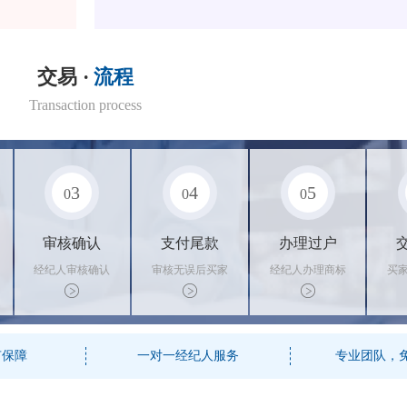
交易 ·
流程
Transaction process
3
4
5
0
0
0
审核确认
支付尾款
办理过户
经纪人审核确认
审核无误后买家
经纪人办理商标
买
商标状态
支付尾款，卖家
转让手续，交付
料
办理相关手续
相关证书
资
有保障
一对一经纪人服务
专业团队，