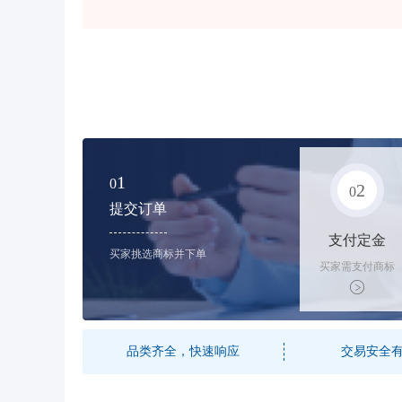
1
0
2
0
提交订单
支付定金
买家挑选商标并下单
买家需支付商标
标价的50%的购
买订金
品类齐全，快速响应
交易安全