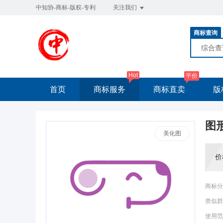
中知协-商标-版权-专利
关注我们
商标查询
综合
Hot
平价
首页
商标服务
商标直卖
版
图
美化图
价
商标分
类似群
使用范