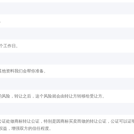
。
2个工作日。
其他资料我们会帮你准备。
的风险，转让之后，这个风险就会由转让方转移给受让方。
公证处做商标转让公证，特别是因商标买卖而做的转让公证，公证可以证
权益，增强双方的信任程度。