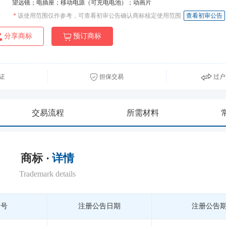
望远镜；电插座；移动电源（可充电电池）；动画片
*
该使用范围仅作参考，可查看初审公告确认商标核定使用范围
查看初审公告
分享商标
预订商标
证
担保交易
过户
交易流程
所需材料
商标 ·
详情
Trademark details
期号
注册公告日期
注册公告