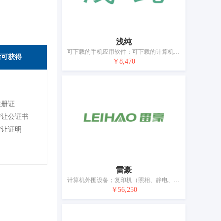
浅纯
可下载的手机应用软件；可下载的计算机应用软件；连接器（数据处理设备）；手机用自拍杆；智能手机用壳；耳机；安全头盔；电锁；眼镜；移动电源（可充电电池）
后可获得
￥8,470
注册证
转让公证书
转让证明
雷豪
计算机外围设备；复印机（照相、静电、热）；手提电话；电话机套；电源材料（电线、电缆）；电子防盗装置；眼镜；电池
￥56,250